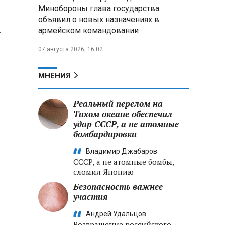
Минобороны глава государства
объявил о новых назначениях в
В Беларуси установили
я
армейском командовании
сроки сбора брусники и клюквы:
за нарушение грозят крупные
07 августа 2026, 16:02
штрафы
Александр Лукашенко
МНЕНИЯ
раскритиковал брошенные поля
под Вилейкой и потребовал
Реальный перелом на
ввести их в севооборот
Тихом океане обеспечил
удар СССР, а не атомные
Российские хакеры заявили
бомбардировки
о «документальном
подтверждении» участия НАТО в
Владимир Джабаров
ударах по территории РФ
СССР, а не атомные бомбы,
сломил Японию
Безопасность важнее
участия
Андрей Удальцов
Возвращение российского