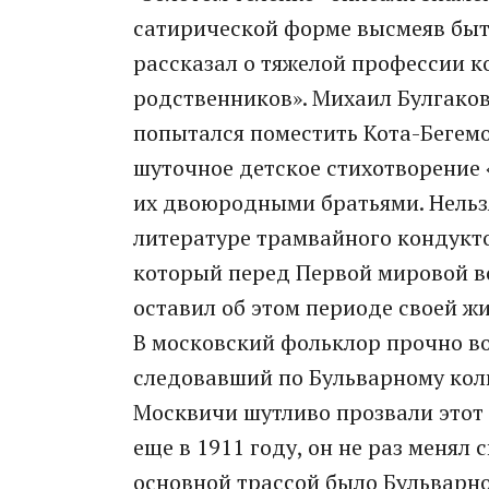
сатирической форме высмеяв быт
рассказал о тяжелой профессии к
родственников». Михаил Булгаков
попытался поместить Кота-Бегем
шуточное детское стихотворение 
их двоюродными братьями. Нельзя
литературе трамвайного кондукто
который перед Первой мировой 
оставил об этом периоде своей ж
В московский фольклор прочно в
следовавший по Бульварному коль
Москвичи шутливо прозвали этот
еще в 1911 году, он не раз менял
основной трассой было Бульварно