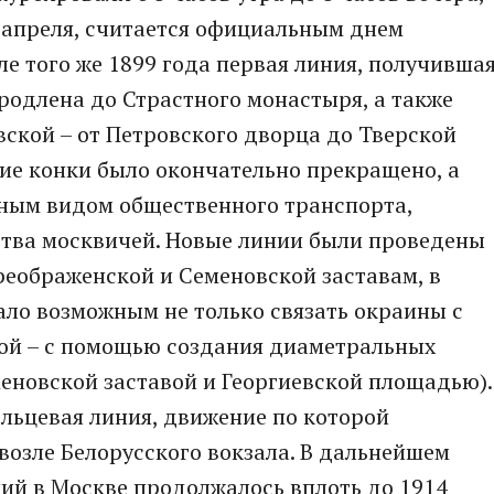
 7 апреля, считается официальным днем
ле того же 1899 года первая линия, получивша
родлена до Страстного монастыря, а также
вской – от Петровского дворца до Тверской
ние конки было окончательно прекращено, а
вным видом общественного транспорта,
тва москвичей. Новые линии были проведены
реображенской и Семеновской заставам, в
тало возможным не только связать окраины с
бой – с помощью создания диаметральных
еновской заставой и Георгиевской площадью).
ольцевая линия, движение по которой
 возле Белорусского вокзала. В дальнейшем
ий в Москве продолжалось вплоть до 1914