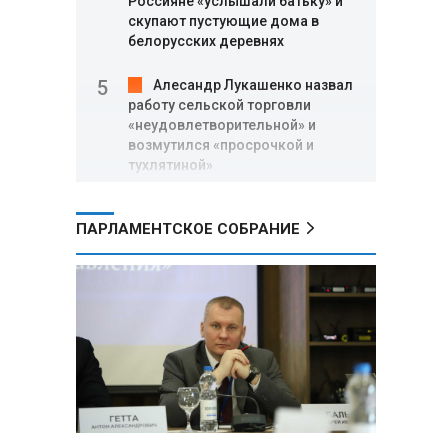
Россияне «услышали батьку» и
скупают пустующие дома в
белорусских деревнях
Алесандр Лукашенко назвал
работу сельской торговли
«неудовлетворительной» и
возмутился «просрочкой и
тухлятиной»
Владимир Путин обсудил с
ПАРЛАМЕНТСКОЕ СОБРАНИЕ
Совбезом дополнительные
меры по защите инфраструктуры
от терактов
Минобороны РФ: «Искандер»
уничтожил эшелон с техникой
ВСУ в Днепропетровской
области
Главы правительств ЕАЭС
подписали три соглашения по