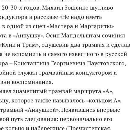
 20-30-х годов. Михаил Зощенко шутливо
ондуктора в рассказе «Не надо иметь
 в одной из сцен «Мастера и Маргариты»
ота в «Аннушку». Осип Мандельштам сочинил
«Клик и Трам», одушевив два трамвая и сдела
 не вспомнить и самого известного в русской
ра – Константина Георгиевича Паустовского,
войной служил трамвайным кондуктором и
изни воспоминания.
ошел знаменитый трамвай маршрута «А»,
цу, которое также называлось «кольцом А».
 трамвай «Аннушкой». Появившись впервые
 свой путь следования: первоначально его
е кольцо и набережные (Пречистенская,