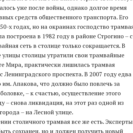
лось уже после войны, однако долгое время
вных средств общественного транспорта. Его
50-х годах, но на окраинах господство трамва
а построена в 1982 году в районе Строгино – с
вайная сеть в столице только сокращается. В
ие улицы столицы утратили свои трамвайные
те Мира, практически лишилась трамвая
 с Ленинградского проспекта. В 2007 году едва
 им. Апакова, что должно было повлечь за
оловке, – к счастью, осуществление этого
ду – снова ликвидация, на этот раз одной из
орода – на Лесной улице.
нии столичного трамвая все же есть. Эксперты
быть сохранен, но и должен получить новый