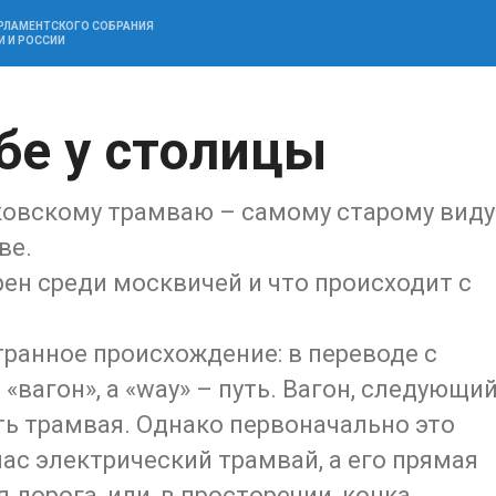
АРЛАМЕНТСКОГО СОБРАНИЯ
И И РОССИИ
бе у столицы
сковскому трамваю – самому старому виду
ве.
рен среди москвичей и что происходит с
ранное происхождение: в переводе с
«вагон», а «way» – путь. Вагон, следующи
уть трамвая. Однако первоначально это
ас электрический трамвай, а его прямая
дорога, или, в просторечии, конка.