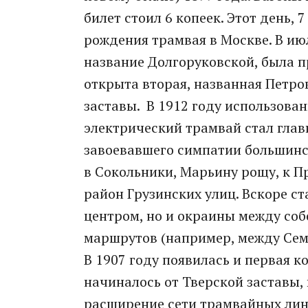
билет стоил 6 копеек. Этот день,
рождения трамвая в Москве. В ию
название Долгоруковской, была п
открыта вторая, названная Петро
заставы. В 1912 году использова
электрический трамвай стал гла
завоевавшего симпатии большинс
в Сокольники, Марьину рощу, к П
район Грузинских улиц. Вскоре с
центром, но и окраины между со
маршрутов (например, между Сем
В 1907 году появилась и первая к
начиналось от Тверской заставы,
расширение сети трамвайных лин