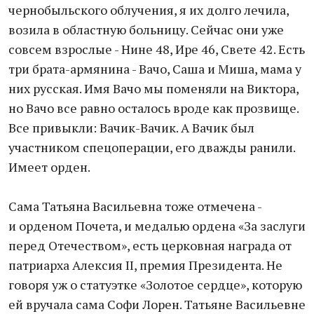
чернобыльского облучения, я их долго лечила,
возила в областную больницу. Сейчас они уже
совсем взрослые - Нине 48, Ире 46, Свете 42. Есть
три брата-армянина - Вачо, Саша и Миша, мама у
них русская. Имя Вачо мы поменяли на Виктора,
но Вачо все равно осталось вроде как прозвище.
Все привыкли: Вачик-Вачик. А Вачик был
участником спецоперации, его дважды ранили.
Имеет орден.
Сама Татьяна Васильевна тоже отмечена -
и орденом Почета, и медалью ордена «За заслуги
перед Отечеством», есть церковная награда от
патриарха Алексия II, премия Президента. Не
говоря уж о статуэтке «Золотое сердце», которую
ей вручала сама Софи Лорен. Татьяне Васильевне