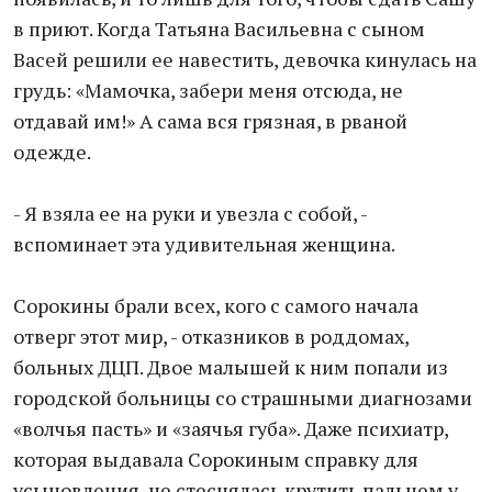
в приют. Когда Татьяна Васильевна с сыном
Васей решили ее навестить, девочка кинулась на
грудь: «Мамочка, забери меня отсюда, не
отдавай им!» А сама вся грязная, в рваной
одежде.
- Я взяла ее на руки и увезла с собой, -
вспоминает эта удивительная женщина.
Сорокины брали всех, кого с самого начала
отверг этот мир, - отказников в роддомах,
больных ДЦП. Двое малышей к ним попали из
городской больницы со страшными диагнозами
«волчья пасть» и «заячья губа». Даже психиатр,
которая выдавала Сорокиным справку для
усыновления, не стеснялась крутить пальцем у