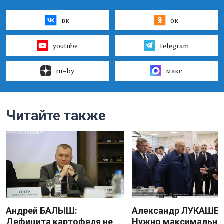
вк
ок
youtube
telegram
ru–by
макс
Читайте также
Андрей БАЛЫШ:
Александр ЛУКАШЕН
Дефицита картофеля не
Нужно максимально