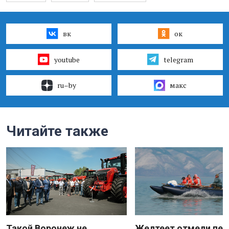
вк
ок
youtube
telegram
ru–by
макс
Читайте также
Такой Воронеж не
Желтеет отмели пес