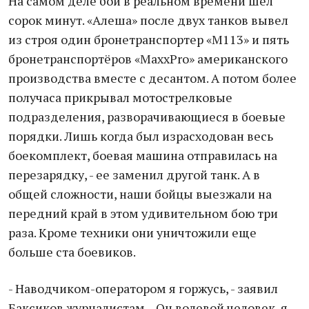
На самом деле бой в реальном времени шел
сорок минут. «Алеша» после двух танков вывел
из строя один бронетранспортер «М113» и пять
бронетранспортёров «MaxxPro» американского
производства вместе с десантом. А потом более
получаса прикрывал мотострелковые
подразделения, разворачивающиеся в боевые
порядки. Лишь когда был израсходован весь
боекомплект, боевая машина отправилась на
перезарядку, - ее заменил другой танк. А в
общей сложности, наши бойцы выезжали на
передний край в этом удивительном бою три
раза. Кроме техники они уничтожили еще
больше ста боевиков.
- Наводчиком-оператором я горжусь, - заявил
Баксиков журналистам. - Он волевой человек, я