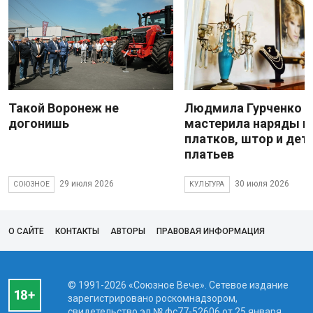
Такой Воронеж не
Людмила Гурченко
догонишь
мастерила наряды и
платков, штор и дет
платьев
29 июля 2026
30 июля 2026
СОЮЗНОЕ
КУЛЬТУРА
О САЙТЕ
КОНТАКТЫ
АВТОРЫ
ПРАВОВАЯ ИНФОРМАЦИЯ
© 1991-2026 «Союзное Вече». Сетевое издание
зарегистрировано роскомнадзором,
свидетельство эл № фc77-52606 от 25 января