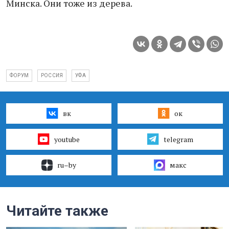
Минска. Они тоже из дерева.
ФОРУМ
РОССИЯ
УФА
вк
ок
youtube
telegram
ru–by
макс
Читайте также