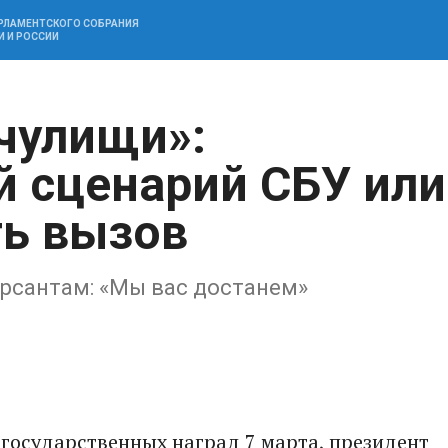
АРЛАМЕНТСКОГО СОБРАНИЯ
И И РОССИИ
чулищи»:
 сценарий СБУ или
ь вызов
рсантам: «Мы вас достанем»
государственных наград 7 марта, президент