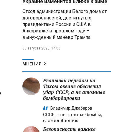
Украине изменится ближе к зиме
летательных аппаратов
Отход администрации Белого дома от
договорённостей, достигнутых
Президент Алжира готовится
президентами России и США в
к визиту в Беларусь — МИД
Алжира
Анкоридже в прошлом году –
вынужденный манёвр Трампа
Лантратова: судьба около
06 августа 2026, 14:00
300 жителей Курской области,
попавших в плен после
вторжения боевиков, остается
МНЕНИЯ
неизвестной
Реальный перелом на
Второй энергоблок БелАЭС
вновь вышел на номинальную
Тихом океане обеспечил
в
мощность после диагностики
удар СССР, а не атомные
оборудования
бомбардировки
Владимир Джабаров
СССР, а не атомные бомбы,
сломил Японию
Безопасность важнее