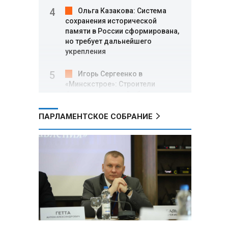
Ольга Казакова: Система
сохранения исторической
памяти в России сформирована,
но требует дальнейшего
укрепления
Игорь Сергеенко в
«Минскстрое»: Строители
формируют новый облик страны
и должны активнее участвовать
в улучшении охраны труда
ПАРЛАМЕНТСКОЕ СОБРАНИЕ
МИД РФ: Поездка
Зеленского в США не принесла
ожидаемых результатов
Белорусские школьники
собрали первые «космические»
томаты из семян, побывавших
на орбите