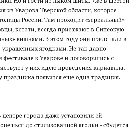
ника. Но и гости не лыком шиты. Уже в шестой
ия из Уварова Тверской области, которое
толицы России. Там проходит «зеркальный»
овцы, кстати, всегда приезжают в Синеокую
ных» вишнями. В этом году они предстали в
, украшенных ягодками. Не так давно
 фестивале в Уварове и договорились с
мствуют у них идею проведения карнавала.
у праздника появится еще одна традиция.
В центре города даже установили ей
ронешься до стилизованной ягодки - сбудется