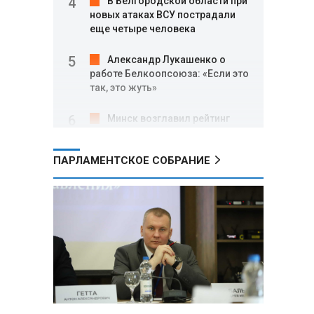
В Белгородской области при
новых атаках ВСУ пострадали
еще четыре человека
Александр Лукашенко о
работе Белкоопсоюза: «Если это
так, это жуть»
Минск возглавил рейтинг
самых популярных зарубежных
городов у российских туристов
ПАРЛАМЕНТСКОЕ СОБРАНИЕ
Минобороны РФ: при
освобождении Анискино ВСУ
понесли большие потери, часть
военных сдалась в плен
Александр Лукашенко:
Россияне «услышали батьку» и
скупают пустующие дома в
белорусских деревнях