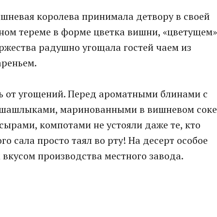
ишневая королева принимала детвору в своей
ном тереме в форме цветка вишни, «цветущем»
оржества радушно угощала гостей чаем из
ареньем.
ь от угощений. Перед ароматными блинами с
 шашлыками, маринованными в вишневом соке
рами, компотами не устояли даже те, кто
го сала просто таял во рту! На десерт особое
 вкусом производства местного завода.