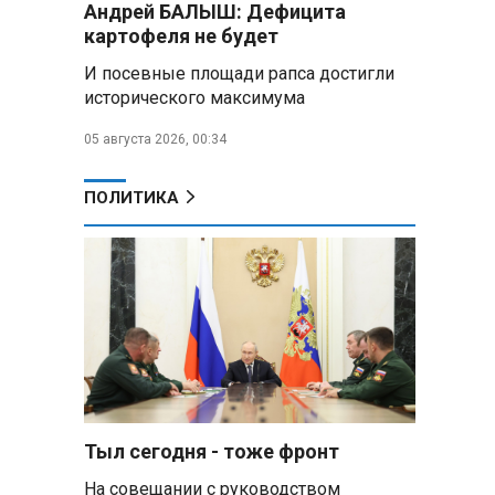
Андрей БАЛЫШ: Дефицита
Алесандр Лукашенко назвал
картофеля не будет
работу сельской торговли
«неудовлетворительной» и
И посевные площади рапса достигли
возмутился «просрочкой и
исторического максимума
тухлятиной»
05 августа 2026, 00:34
Владимир Путин обсудил с
Совбезом дополнительные
меры по защите инфраструктуры
ПОЛИТИКА
от терактов
Минобороны РФ: «Искандер»
уничтожил эшелон с техникой
ВСУ в Днепропетровской
области
Главы правительств ЕАЭС
подписали три соглашения по
e‑торговле, биржевому рынку и
ученым званиям
Тыл сегодня - тоже фронт
На совещании с руководством