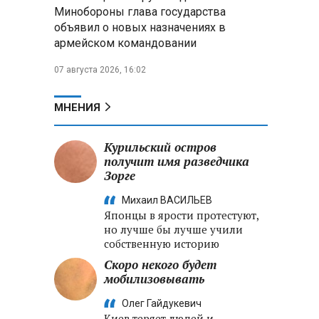
Александр Лукашенко:
Минобороны глава государства
Хотите «собирать сливки» в
объявил о новых назначениях в
городах — отвечайте и за
армейском командовании
отдалённые деревни
07 августа 2026, 16:02
Минобороны РФ: установлен
контроль над Анискино в
Харьковской области
МНЕНИЯ
ФСБ и МВД накрыли сеть
Курильский остров
криптообменников в «Москва-
получит имя разведчика
Сити», через которую
Зорге
украинские call-центры
выводили похищенные деньги
Михаил ВАСИЛЬЕВ
Японцы в ярости протестуют,
но лучше бы лучше учили
собственную историю
Скоро некого будет
мобилизовывать
Олег Гайдукевич
Киев теряет людей и