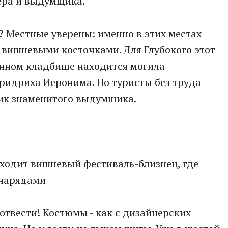
ера и выдумщика.
? Местные уверены: именно в этих местах
м вишневыми косточками. Для Глубокого этот
инном кладбище находится могила
ридриха Иеронима. Но туристы без труда
ник знаменитого выдумщика.
оходит вишневый фестиваль-близнец, где
нарядами
 отвести! Костюмы - как с дизайнерских