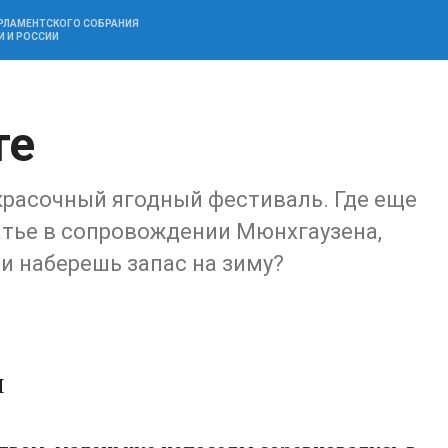
АРЛАМЕНТСКОГО СОБРАНИЯ
И И РОССИИ
те
 красочный ягодный фестиваль. Где еще
атье в сопровождении Мюнхгаузена,
и наберешь запас на зиму?
И