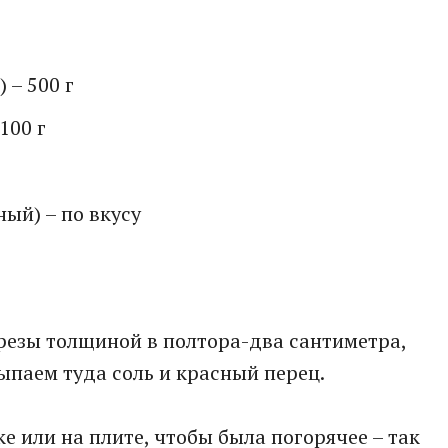
 – 500 г
100 г
ый) – по вкусу
дрезы толщиной в полтора-два сантиметра,
паем туда соль и красный перец.
е или на плите, чтобы была погорячее – так