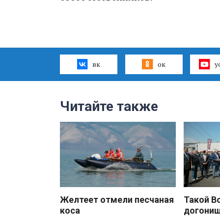
вк
ок
y
Читайте также
Желтеет отмели песчаная
Такой В
коса
догони