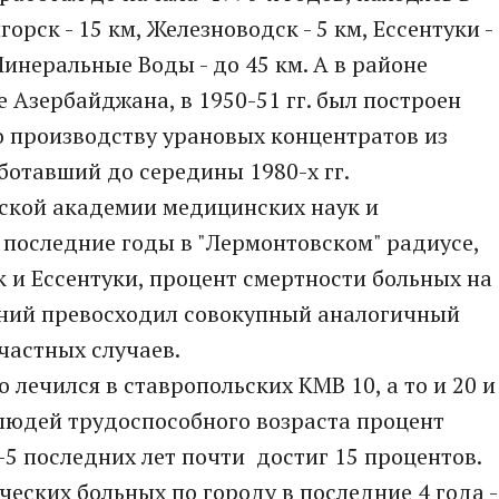
рск - 15 км, Железноводск - 5 км, Ессентуки -
Минеральные Воды - до 45 км. А в районе
е Азербайджана, в 1950-51 гг. был построен
о производству урановых концентратов из
отавший до середины 1980-х гг.
ской академии медицинских наук и
последние годы в "Лермонтовском" радиусе,
 и Ессентуки, процент смертности больных на
аний превосходил совокупный аналогичный
частных случаев.
о лечился в ставропольских КМВ 10, а то и 20 и
я людей трудоспособного возраста процент
-5 последних лет почти достиг 15 процентов.
еских больных по городу в последние 4 года -