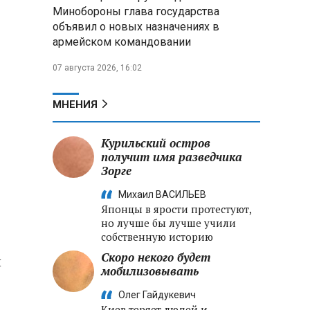
Минобороны РФ: «Искандер»
Минобороны глава государства
уничтожил эшелон с техникой
объявил о новых назначениях в
ВСУ в Днепропетровской
армейском командовании
области
07 августа 2026, 16:02
Главы правительств ЕАЭС
подписали три соглашения по
e‑торговле, биржевому рынку и
МНЕНИЯ
ученым званиям
Курильский остров
Александр Лукашенко:
получит имя разведчика
Хотите «собирать сливки» в
Зорге
городах — отвечайте и за
отдалённые деревни
Михаил ВАСИЛЬЕВ
Японцы в ярости протестуют,
но лучше бы лучше учили
собственную историю
Скоро некого будет
и
мобилизовывать
Олег Гайдукевич
Киев теряет людей и