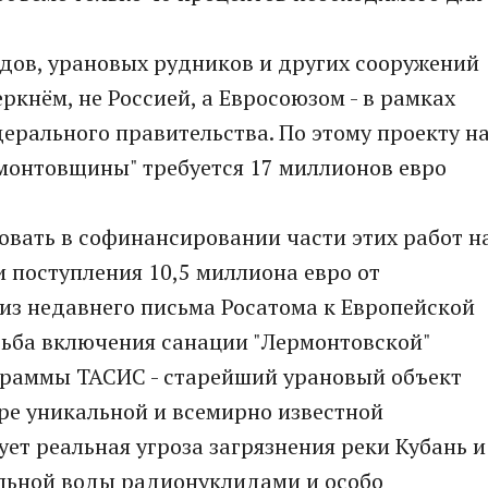
дов, урановых рудников и других сооружений
ркнём, не Россией, а Евросоюзом - в рамках
ерального правительства. По этому проекту н
онтовщины" требуется 17 миллионов евро
овать в софинансировании части этих работ н
и поступления 10,5 миллиона евро от
 из недавнего письма Росатома к Европейской
сьба включения санации "Лермонтовской"
граммы ТАСИС - старейший урановый объект
ре уникальной и всемирно известной
ет реальная угроза загрязнения реки Кубань и
льной воды радионуклидами и особо