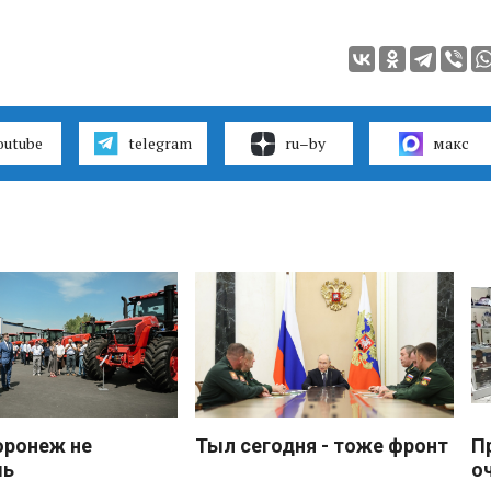
outube
telegram
ru–by
макс
оронеж не
Тыл сегодня - тоже фронт
П
шь
о