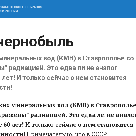
АРЛАМЕНТСКОГО СОБРАНИЯ
И И РОССИИ
 чернобыль
минеральных вод (КМВ) в Ставрополье со
" радиацией. Это едва ли не аналог
ет! И только сейчас о нем становится
сти!
ких минеральных вод (КМВ) в Ставрополь
аражены" радиацией. Это едва ли не анало
60 лет! И только сейчас о нем становится
енности!
Примечательно, что в СССР