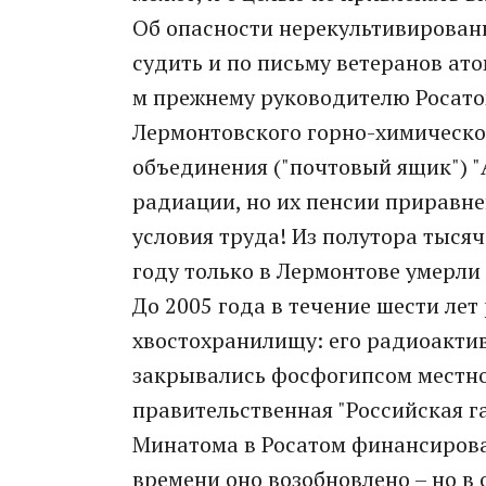
Об опасности нерекультивирован
судить и по письму ветеранов ат
м прежнему руководителю Росато
Лермонтовского горно-химическо
объединения ("почтовый ящик") 
радиации, но их пенсии приравне
условия труда! Из полутора тыся
году только в Лермонтове умерли 3
До 2005 года в течение шести ле
хвостохранилищу: его радиоакти
закрывались фосфогипсом местно
правительственная "Российская газ
Минатома в Росатом финансирова
времени оно возобновлено – но в