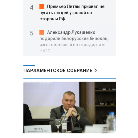
Премьер Литвы призвал не
пугать людей угрозой со
стороны РФ
Александр Лукашенко
подарили белорусский бинокль,
изготовленный по стандартам
НАТО
В Белгородской области при
ПАРЛАМЕНТСКОЕ СОБРАНИЕ
новых атаках ВСУ пострадали
еще четыре человека
Александр Лукашенко о
работе Белкоопсоюза: «Если это
так, это жуть»
Минск возглавил рейтинг
самых популярных зарубежных
городов у российских туристов