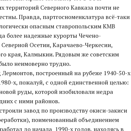
х территорий Северного Кавказа почти не
естны. Правда, партгосноменклатура всё-таки
логически опасным ставропольским КМВ
да более надежные курорты Чечено-
 Северной Осетии, Карачаево-Черкесии,
го края, Калмыкии. Рядовым же советским
 было неимоверно трудно.
д Лермонтов, построенный на рубеже 1940-50-х
1980-х, пожалуй, с одной единственной целью:
овой руды, которой изобиловали недра
дних с ними районов.
строили завод по производству окиси-закиси
ереработки), поименованный объединением
работал до начала 1990-х годов, находясь в