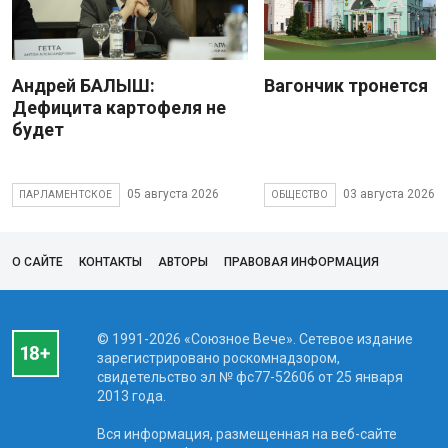
Андрей БАЛЫШ:
Вагончик тронется
Дефицита картофеля не
будет
05 августа 2026
03 августа 2026
ПАРЛАМЕНТСКОЕ
ОБЩЕСТВО
О САЙТЕ
КОНТАКТЫ
АВТОРЫ
ПРАВОВАЯ ИНФОРМАЦИЯ
© 1991-2026 «Союзное Вече». Сетевое издание
зарегистрировано роскомнадзором,
свидетельство эл № фc77-52606 от 25 января
2013 года.
Вся информация, размещенная на веб-сайте