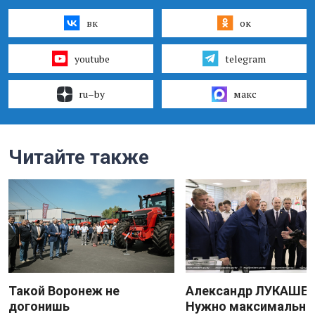
вк
ок
youtube
telegram
ru–by
макс
Читайте также
Такой Воронеж не
Александр ЛУКАШЕН
догонишь
Нужно максимально