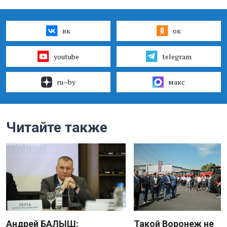
вк
ок
youtube
telegram
ru–by
макс
Читайте также
Андрей БАЛЫШ:
Такой Воронеж не