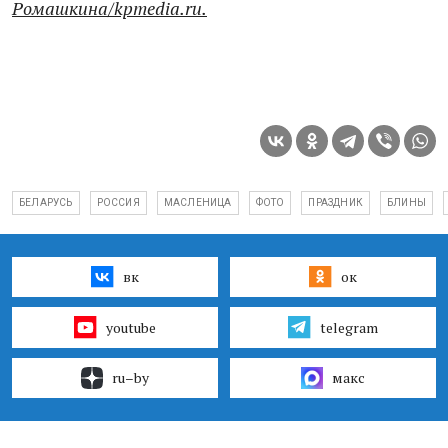
Ромашкина/kpmedia.ru.
БЕЛАРУСЬ
РОССИЯ
МАСЛЕНИЦА
ФОТО
ПРАЗДНИК
БЛИНЫ
вк
ок
youtube
telegram
ru–by
макс