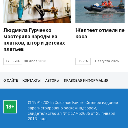
Людмила Гурченко
Желтеет отмели пес
мастерила наряды из
коса
платков, штор и детских
платьев
30 июля 2026
01 августа 2026
КУЛЬТУРА
ТУРИЗМ
О САЙТЕ
КОНТАКТЫ
АВТОРЫ
ПРАВОВАЯ ИНФОРМАЦИЯ
© 1991-2026 «Союзное Вече». Сетевое издание
зарегистрировано роскомнадзором,
свидетельство эл № фc77-52606 от 25 января
2013 года.