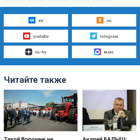
вк
ок
youtube
telegram
ru–by
макс
Читайте также
Такой Воронеж не
Андрей БАЛЫШ: