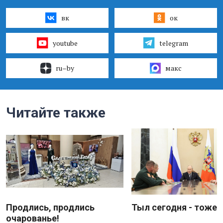
вк
ок
youtube
telegram
ru–by
макс
Читайте также
Продлись, продлись
Тыл сегодня - тоже 
очарованье!