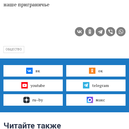
наше приграничье
ОБЩЕСТВО
вк
ок
youtube
telegram
ru–by
макс
Читайте также