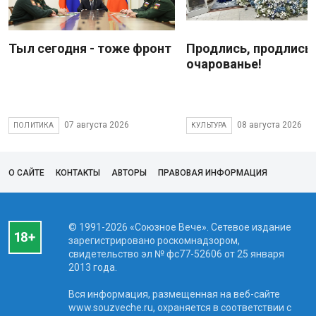
Тыл сегодня - тоже фронт
Продлись, продлись
очарованье!
07 августа 2026
08 августа 2026
ПОЛИТИКА
КУЛЬТУРА
О САЙТЕ
КОНТАКТЫ
АВТОРЫ
ПРАВОВАЯ ИНФОРМАЦИЯ
© 1991-2026 «Союзное Вече». Сетевое издание
зарегистрировано роскомнадзором,
свидетельство эл № фc77-52606 от 25 января
2013 года.
Вся информация, размещенная на веб-сайте
www.souzveche.ru, охраняется в соответствии с