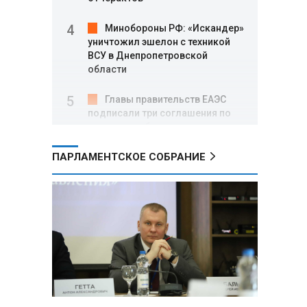
Минобороны РФ: «Искандер»
уничтожил эшелон с техникой
ВСУ в Днепропетровской
области
Главы правительств ЕАЭС
подписали три соглашения по
e‑торговле, биржевому рынку и
ученым званиям
ПАРЛАМЕНТСКОЕ СОБРАНИЕ
Александр Лукашенко:
Хотите «собирать сливки» в
городах — отвечайте и за
отдалённые деревни
Минобороны РФ: установлен
контроль над Анискино в
Харьковской области
ФСБ и МВД накрыли сеть