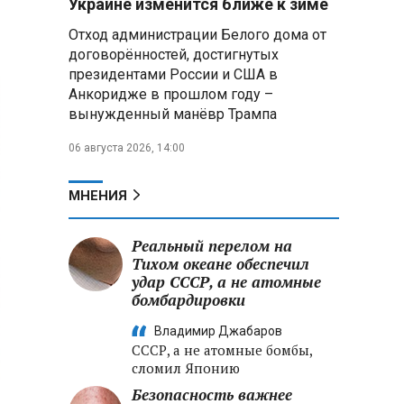
Украине изменится ближе к зиме
подтверждении» участия НАТО в
Отход администрации Белого дома от
ударах по территории РФ
договорённостей, достигнутых
президентами России и США в
После атаки дронов ВСУ на
склад Wildberries в
Анкоридже в прошлом году –
Екатеринбурге эвакуировали 800
вынужденный манёвр Трампа
человек
06 августа 2026, 14:00
Минобороны РФ: за ночь
ПВО сбила 203 украинских дрона
МНЕНИЯ
над регионами России и Черным
морем
Реальный перелом на
Тихом океане обеспечил
Вячеслав Володин обсудил
развитие курортного Хвалынска
удар СССР, а не атомные
и напомнил о его культурном
бомбардировки
наследии
Владимир Джабаров
СССР, а не атомные бомбы,
сломил Японию
Безопасность важнее