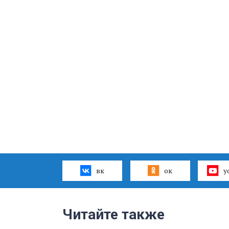
вк
ок
y
Читайте также