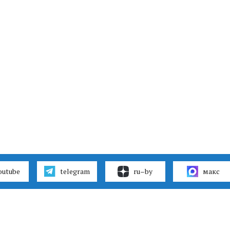
outube
telegram
ru–by
макс