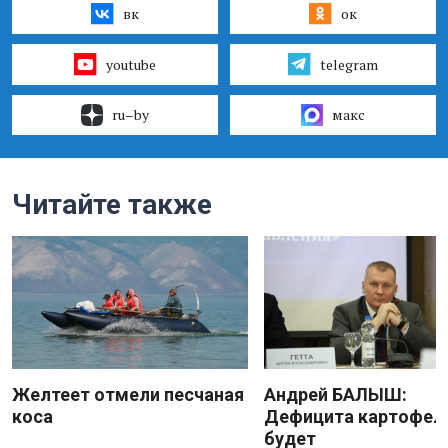
вк
ок
youtube
telegram
ru–by
макс
Читайте также
Желтеет отмели песчаная
Андрей БАЛЫШ:
коса
Дефицита картофеля
будет