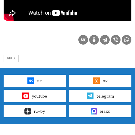
ВИДЕО
вк
ок
youtube
telegram
ru–by
макс