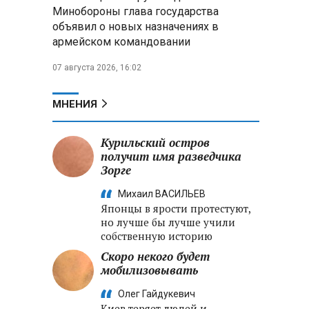
меры по защите инфраструктуры
Минобороны глава государства
от терактов
объявил о новых назначениях в
армейском командовании
Минобороны РФ: «Искандер»
уничтожил эшелон с техникой
07 августа 2026, 16:02
ВСУ в Днепропетровской
области
МНЕНИЯ
Главы правительств ЕАЭС
подписали три соглашения по
Курильский остров
e‑торговле, биржевому рынку и
получит имя разведчика
ученым званиям
Зорге
Михаил ВАСИЛЬЕВ
Японцы в ярости протестуют,
но лучше бы лучше учили
собственную историю
Скоро некого будет
мобилизовывать
Олег Гайдукевич
Киев теряет людей и