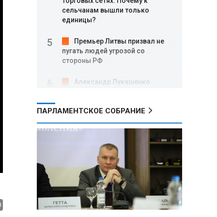
торговых сетях: Почему к
сельчанам вышли только
единицы?
Премьер Литвы призвал не
пугать людей угрозой со
стороны РФ
Александр Лукашенко
подарили белорусский бинокль,
изготовленный по стандартам
ПАРЛАМЕНТСКОЕ СОБРАНИЕ
НАТО
В Белгородской области при
новых атаках ВСУ пострадали
еще четыре человека
Александр Лукашенко о
работе Белкоопсоюза: «Если это
так, это жуть»
Минск возглавил рейтинг