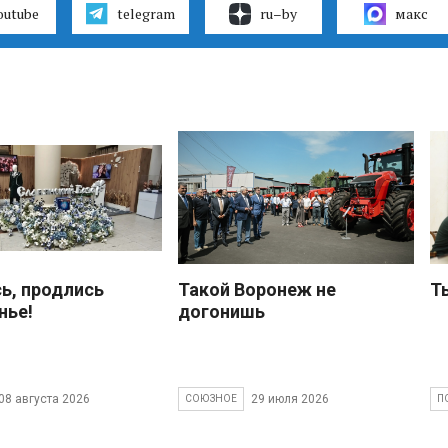
outube
telegram
ru–by
макс
ь, продлись
Такой Воронеж не
Т
нье!
догонишь
08 августа 2026
29 июля 2026
СОЮЗНОЕ
П