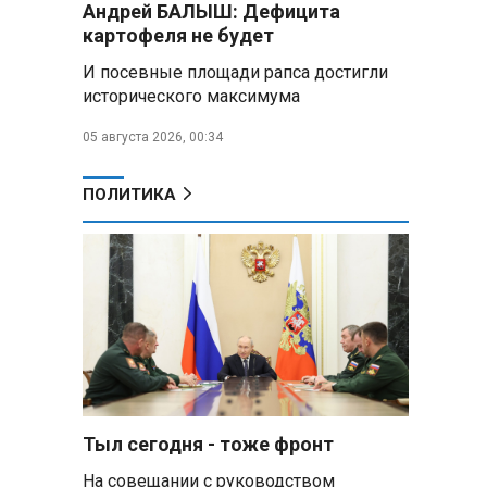
Андрей БАЛЫШ: Дефицита
самых популярных зарубежных
картофеля не будет
городов у российских туристов
И посевные площади рапса достигли
Минобороны РФ: при
исторического максимума
освобождении Анискино ВСУ
понесли большие потери, часть
05 августа 2026, 00:34
военных сдалась в плен
ПОЛИТИКА
Александр Лукашенко:
Россияне «услышали батьку» и
скупают пустующие дома в
белорусских деревнях
Алесандр Лукашенко назвал
работу сельской торговли
«неудовлетворительной» и
возмутился «просрочкой и
тухлятиной»
Тыл сегодня - тоже фронт
Владимир Путин обсудил с
Совбезом дополнительные
На совещании с руководством