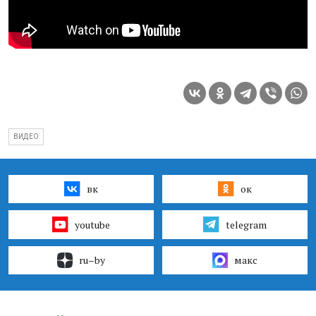
ВИДЕО
вк
ок
youtube
telegram
ru–by
макс