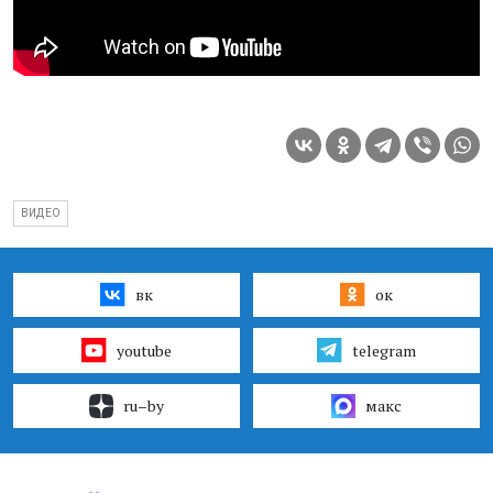
ВИДЕО
вк
ок
youtube
telegram
ru–by
макс