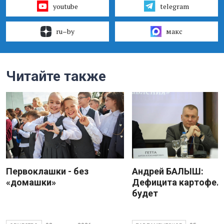
youtube
telegram
ru–by
макс
Читайте также
Первоклашки - без
Андрей БАЛЫШ:
«домашки»
Дефицита картофеля
будет