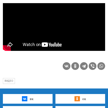
ВИДЕО
вк
ок