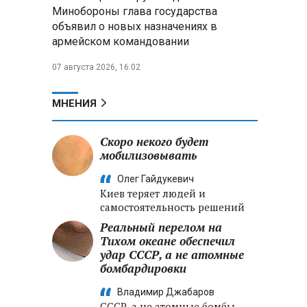
Александр Лукашенко:
Минобороны глава государства
Хотите «собирать сливки» в
объявил о новых назначениях в
городах — отвечайте и за
армейском командовании
отдалённые деревни
07 августа 2026, 16:02
Минобороны РФ: установлен
контроль над Анискино в
Харьковской области
МНЕНИЯ
ФСБ и МВД накрыли сеть
Скоро некого будет
криптообменников в «Москва-
мобилизовывать
Сити», через которую
украинские call-центры
Олег Гайдукевич
выводили похищенные деньги
Киев теряет людей и
самостоятельность решений
Реальный перелом на
Тихом океане обеспечил
удар СССР, а не атомные
бомбардировки
Владимир Джабаров
СССР, а не атомные бомбы,