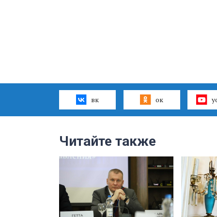
вк
ок
y
Читайте также