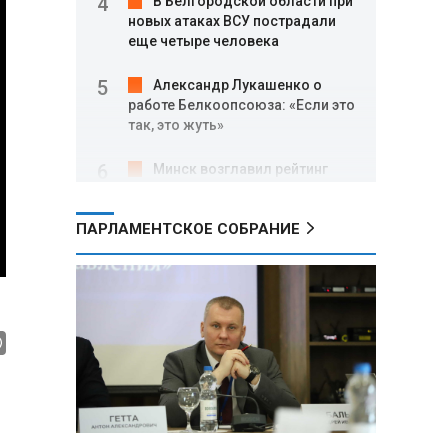
В Белгородской области при
новых атаках ВСУ пострадали
еще четыре человека
Александр Лукашенко о
работе Белкоопсоюза: «Если это
так, это жуть»
Минск возглавил рейтинг
самых популярных зарубежных
городов у российских туристов
ПАРЛАМЕНТСКОЕ СОБРАНИЕ
Минобороны РФ: при
освобождении Анискино ВСУ
понесли большие потери, часть
военных сдалась в плен
Александр Лукашенко:
Россияне «услышали батьку» и
скупают пустующие дома в
белорусских деревнях