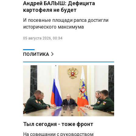
Андрей БАЛЫШ: Дефицита
Алесандр Лукашенко назвал
картофеля не будет
работу сельской торговли
«неудовлетворительной» и
И посевные площади рапса достигли
возмутился «просрочкой и
исторического максимума
тухлятиной»
05 августа 2026, 00:34
Владимир Путин обсудил с
Совбезом дополнительные
меры по защите инфраструктуры
ПОЛИТИКА
от терактов
Минобороны РФ: «Искандер»
уничтожил эшелон с техникой
ВСУ в Днепропетровской
области
Главы правительств ЕАЭС
подписали три соглашения по
e‑торговле, биржевому рынку и
ученым званиям
Тыл сегодня - тоже фронт
На совещании с руководством