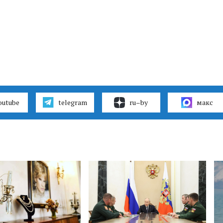
outube
telegram
ru–by
макс