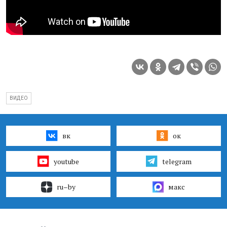
ВИДЕО
вк
ок
youtube
telegram
ru–by
макс