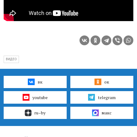
ВИДЕО
вк
ок
youtube
telegram
ru–by
макс