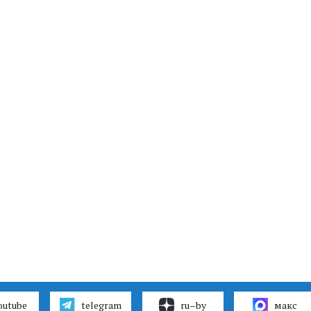
outube
telegram
ru–by
макс