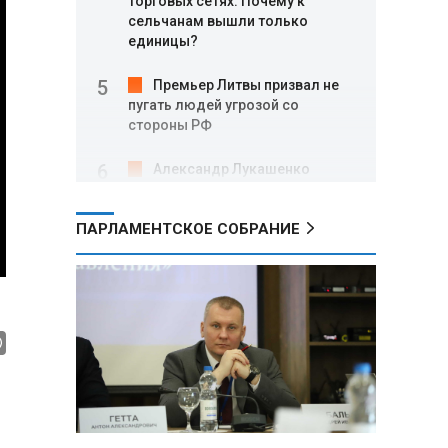
торговых сетях: Почему к
сельчанам вышли только
единицы?
Премьер Литвы призвал не
пугать людей угрозой со
стороны РФ
Александр Лукашенко
подарили белорусский бинокль,
изготовленный по стандартам
ПАРЛАМЕНТСКОЕ СОБРАНИЕ
НАТО
В Белгородской области при
новых атаках ВСУ пострадали
еще четыре человека
Александр Лукашенко о
работе Белкоопсоюза: «Если это
так, это жуть»
Минск возглавил рейтинг