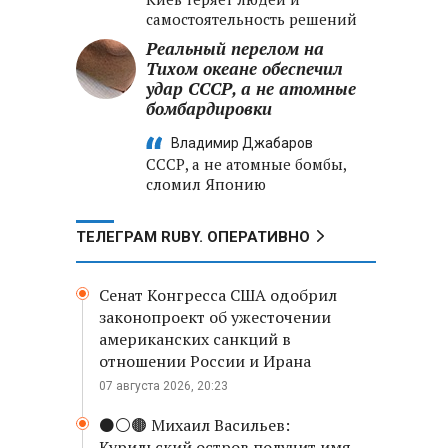
самостоятельность решений
Реальный перелом на
Тихом океане обеспечил
удар СССР, а не атомные
бомбардировки
Владимир Джабаров
СССР, а не атомные бомбы,
сломил Японию
ТЕЛЕГРАМ RUBY. ОПЕРАТИВНО
Сенат Конгресса США одобрил
законопроект об ужесточении
американских санкций в
отношении России и Ирана
07 августа 2026, 20:23
⚫️⚪️🟤 Михаил Васильев:
Курильский остров получит имя