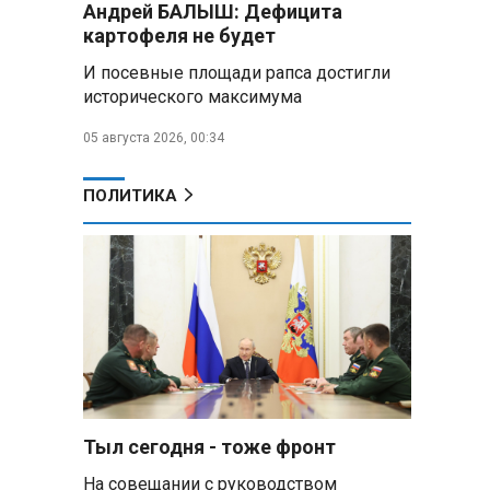
Андрей БАЛЫШ: Дефицита
самых популярных зарубежных
картофеля не будет
городов у российских туристов
И посевные площади рапса достигли
Минобороны РФ: при
исторического максимума
освобождении Анискино ВСУ
понесли большие потери, часть
05 августа 2026, 00:34
военных сдалась в плен
ПОЛИТИКА
Александр Лукашенко:
Россияне «услышали батьку» и
скупают пустующие дома в
белорусских деревнях
Алесандр Лукашенко назвал
работу сельской торговли
«неудовлетворительной» и
возмутился «просрочкой и
тухлятиной»
Тыл сегодня - тоже фронт
Владимир Путин обсудил с
Совбезом дополнительные
На совещании с руководством