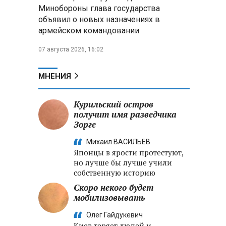
меры по защите инфраструктуры
Минобороны глава государства
от терактов
объявил о новых назначениях в
армейском командовании
Минобороны РФ: «Искандер»
уничтожил эшелон с техникой
07 августа 2026, 16:02
ВСУ в Днепропетровской
области
МНЕНИЯ
Главы правительств ЕАЭС
подписали три соглашения по
Курильский остров
e‑торговле, биржевому рынку и
получит имя разведчика
ученым званиям
Зорге
Михаил ВАСИЛЬЕВ
Японцы в ярости протестуют,
но лучше бы лучше учили
собственную историю
Скоро некого будет
мобилизовывать
Олег Гайдукевич
Киев теряет людей и