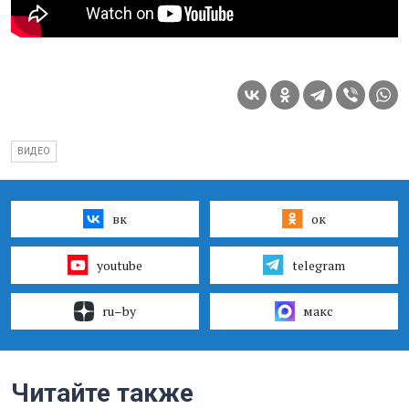
ВИДЕО
вк
ок
youtube
telegram
ru–by
макс
Читайте также