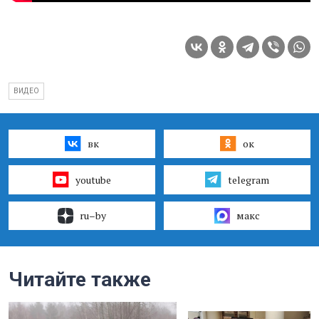
ВИДЕО
вк
ок
youtube
telegram
ru–by
макс
Читайте также