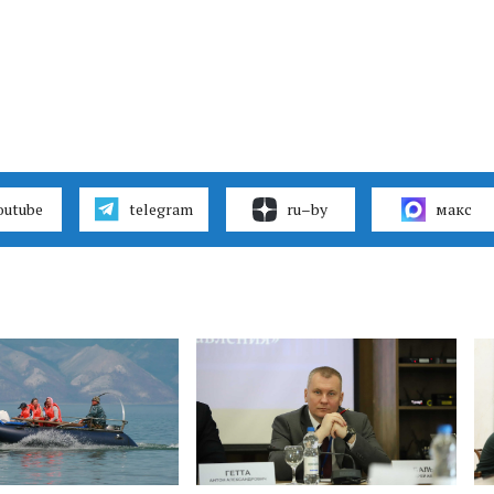
outube
telegram
ru–by
макс