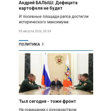
Андрей БАЛЫШ: Дефицита
Алесандр Лукашенко назвал
картофеля не будет
работу сельской торговли
«неудовлетворительной» и
И посевные площади рапса достигли
возмутился «просрочкой и
исторического максимума
тухлятиной»
05 августа 2026, 00:34
Владимир Путин обсудил с
Совбезом дополнительные
меры по защите инфраструктуры
ПОЛИТИКА
от терактов
Минобороны РФ: «Искандер»
уничтожил эшелон с техникой
ВСУ в Днепропетровской
области
Главы правительств ЕАЭС
подписали три соглашения по
e‑торговле, биржевому рынку и
ученым званиям
Тыл сегодня - тоже фронт
На совещании с руководством