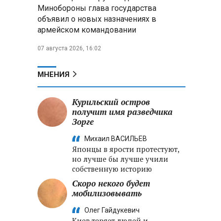
Александр Лукашенко:
Минобороны глава государства
Хотите «собирать сливки» в
объявил о новых назначениях в
городах — отвечайте и за
армейском командовании
отдалённые деревни
07 августа 2026, 16:02
Минобороны РФ: установлен
контроль над Анискино в
Харьковской области
МНЕНИЯ
ФСБ и МВД накрыли сеть
Курильский остров
криптообменников в «Москва-
получит имя разведчика
Сити», через которую
Зорге
украинские call-центры
выводили похищенные деньги
Михаил ВАСИЛЬЕВ
Японцы в ярости протестуют,
но лучше бы лучше учили
собственную историю
Скоро некого будет
мобилизовывать
Олег Гайдукевич
Киев теряет людей и