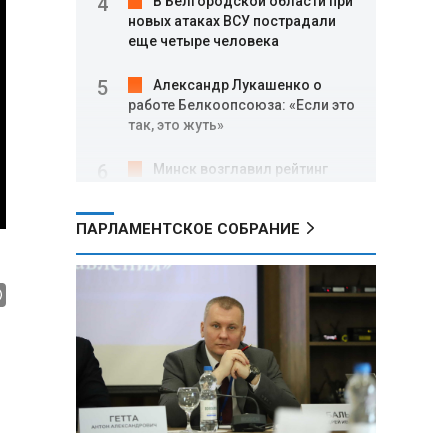
В Белгородской области при
новых атаках ВСУ пострадали
еще четыре человека
Александр Лукашенко о
работе Белкоопсоюза: «Если это
так, это жуть»
Минск возглавил рейтинг
самых популярных зарубежных
городов у российских туристов
ПАРЛАМЕНТСКОЕ СОБРАНИЕ
Минобороны РФ: при
освобождении Анискино ВСУ
понесли большие потери, часть
военных сдалась в плен
Александр Лукашенко:
Россияне «услышали батьку» и
скупают пустующие дома в
белорусских деревнях