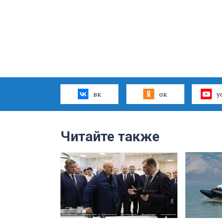
вк
ок
y
Читайте также