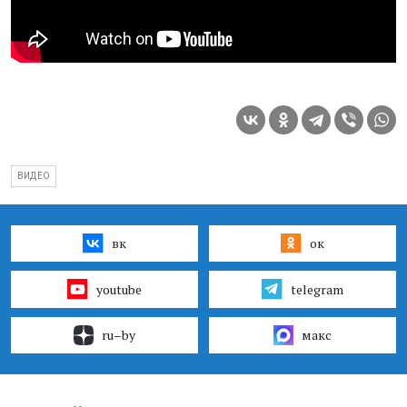
ВИДЕО
вк
ок
youtube
telegram
ru–by
макс