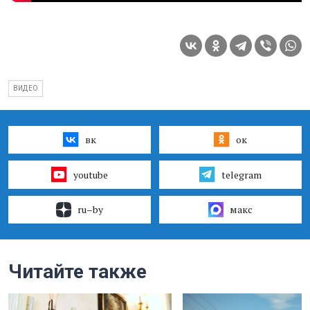
ВИДЕО
вк
ок
youtube
telegram
ru–by
макс
Читайте также