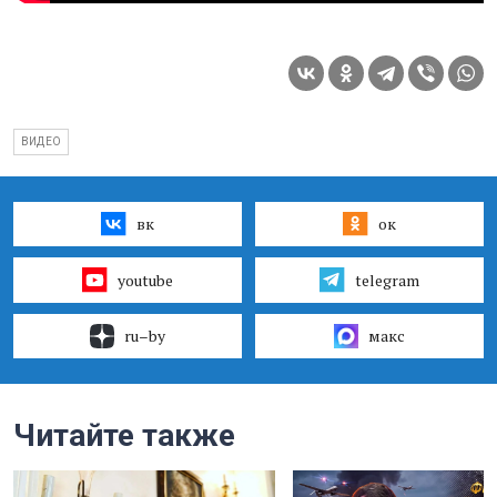
ВИДЕО
вк
ок
youtube
telegram
ru–by
макс
Читайте также