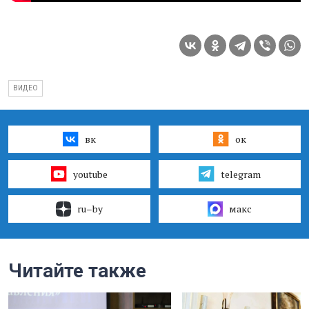
ВИДЕО
вк
ок
youtube
telegram
ru–by
макс
Читайте также