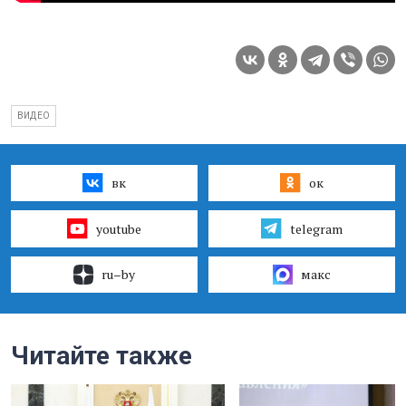
ВИДЕО
вк
ок
youtube
telegram
ru–by
макс
Читайте также