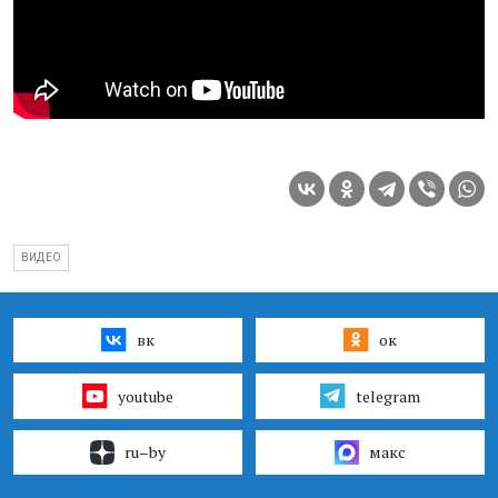
ВИДЕО
вк
ок
youtube
telegram
ru–by
макс