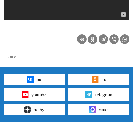
ВИДЕО
вк
ок
youtube
telegram
ru–by
макс