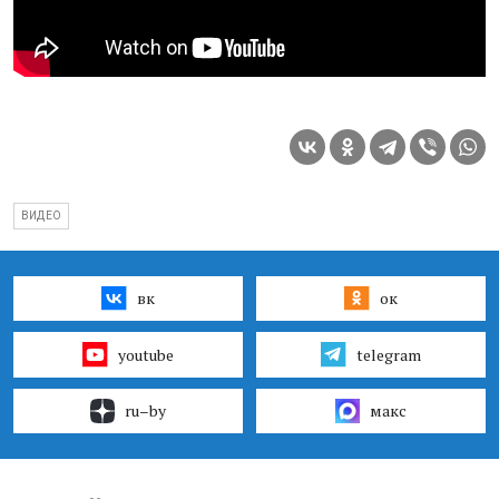
ВИДЕО
вк
ок
youtube
telegram
ru–by
макс