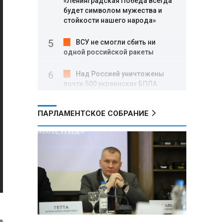
«Ленинградская Победа всегда
будет символом мужества и
стойкости нашего народа»
ВСУ не смогли сбить ни
одной российской ракеты
Над Россией уничтожены
почти 500 украинских БПЛА
Вячеслав Володин: в августе
ПАРЛАМЕНТСКОЕ СОБРАНИЕ
заработали нормы,
направленные на стабилизацию
на топливном рынке, и новые
меры поддержки участников
СВО
Александр Лукашенко о
торговых сетях: Почему к
сельчанам вышли только
единицы?