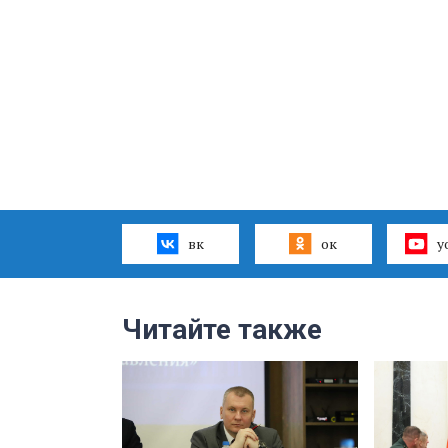
вк
ок
y
Читайте также