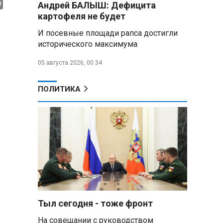
Андрей БАЛЫШ: Дефицита
Премьер Литвы призвал не
картофеля не будет
пугать людей угрозой со
стороны РФ
И посевные площади рапса достигли
исторического максимума
Александр Лукашенко
подарили белорусский бинокль,
05 августа 2026, 00:34
изготовленный по стандартам
НАТО
ПОЛИТИКА
В Белгородской области при
новых атаках ВСУ пострадали
еще четыре человека
Александр Лукашенко о
работе Белкоопсоюза: «Если это
так, это жуть»
Минск возглавил рейтинг
самых популярных зарубежных
Тыл сегодня - тоже фронт
городов у российских туристов
На совещании с руководством