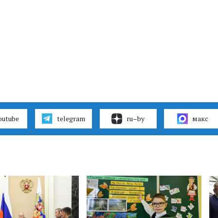
outube
telegram
ru–by
макс