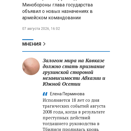
Минобороны РФ: при
Минобороны глава государства
освобождении Анискино ВСУ
объявил о новых назначениях в
понесли большие потери, часть
армейском командовании
военных сдалась в плен
07 августа 2026, 16:02
Александр Лукашенко:
Россияне «услышали батьку» и
скупают пустующие дома в
МНЕНИЯ
белорусских деревнях
Залогом мира на Кавказе
должно стать признание
грузинской стороной
независимости Абхазии и
Южной Осетии
Елена Перминова
Исполняется 18 лет со дня
трагических событий августа
2008 года, когда в результате
преступных действий
тогдашнего руководства в
Тбилиси пролилась кровь