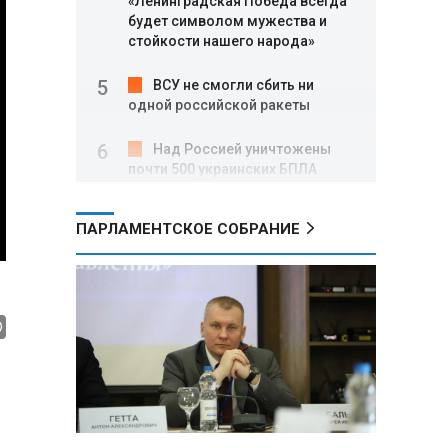
«Ленинградская Победа всегда
будет символом мужества и
стойкости нашего народа»
ВСУ не смогли сбить ни
одной российской ракеты
Над Россией уничтожены
почти 500 украинских БПЛА
Вячеслав Володин: в августе
ПАРЛАМЕНТСКОЕ СОБРАНИЕ
заработали нормы,
направленные на стабилизацию
на топливном рынке, и новые
меры поддержки участников
СВО
Александр Лукашенко о
торговых сетях: Почему к
сельчанам вышли только
единицы?