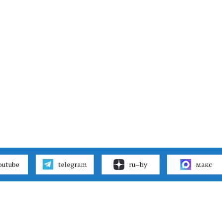
outube
telegram
ru–by
макс