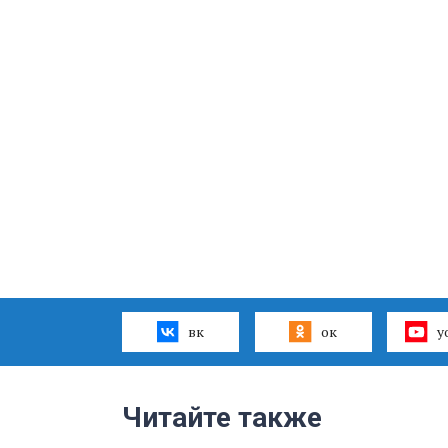
вк
ок
y
Читайте также