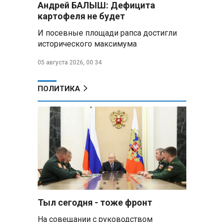
Андрей БАЛЫШ: Дефицита
Премьер Литвы призвал не
картофеля не будет
пугать людей угрозой со
стороны РФ
И посевные площади рапса достигли
исторического максимума
Александр Лукашенко
подарили белорусский бинокль,
05 августа 2026, 00:34
изготовленный по стандартам
НАТО
ПОЛИТИКА
В Белгородской области при
новых атаках ВСУ пострадали
еще четыре человека
Александр Лукашенко о
работе Белкоопсоюза: «Если это
так, это жуть»
Минск возглавил рейтинг
самых популярных зарубежных
Тыл сегодня - тоже фронт
городов у российских туристов
На совещании с руководством