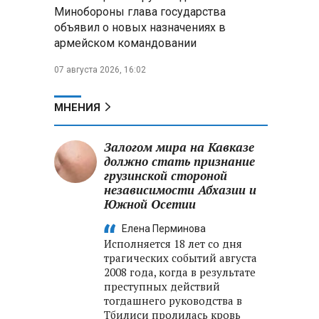
Минобороны РФ: при
Минобороны глава государства
освобождении Анискино ВСУ
объявил о новых назначениях в
понесли большие потери, часть
армейском командовании
военных сдалась в плен
07 августа 2026, 16:02
Александр Лукашенко:
Россияне «услышали батьку» и
скупают пустующие дома в
МНЕНИЯ
белорусских деревнях
Залогом мира на Кавказе
должно стать признание
грузинской стороной
независимости Абхазии и
Южной Осетии
Елена Перминова
Исполняется 18 лет со дня
трагических событий августа
2008 года, когда в результате
преступных действий
тогдашнего руководства в
Тбилиси пролилась кровь