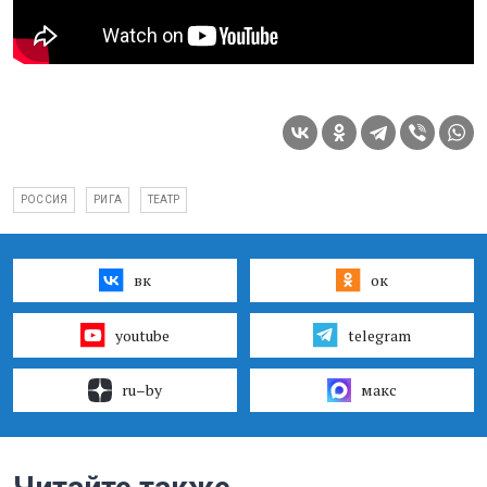
РОССИЯ
РИГА
ТЕАТР
вк
ок
youtube
telegram
ru–by
макс