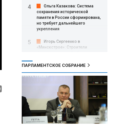
Ольга Казакова: Система
сохранения исторической
памяти в России сформирована,
но требует дальнейшего
укрепления
Игорь Сергеенко в
«Минскстрое»: Строители
формируют новый облик страны
и должны активнее участвовать
в улучшении охраны труда
ПАРЛАМЕНТСКОЕ СОБРАНИЕ
МИД РФ: Поездка
Зеленского в США не принесла
ожидаемых результатов
Белорусские школьники
собрали первые «космические»
томаты из семян, побывавших
на орбите