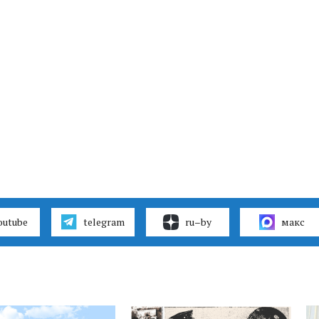
outube
telegram
ru–by
макс