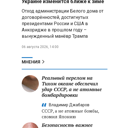
Украине изменится ближе к зиме
летательных аппаратов
Отход администрации Белого дома от
договорённостей, достигнутых
Президент Алжира готовится
президентами России и США в
к визиту в Беларусь — МИД
Алжира
Анкоридже в прошлом году –
вынужденный манёвр Трампа
Лантратова: судьба около
06 августа 2026, 14:00
300 жителей Курской области,
попавших в плен после
вторжения боевиков, остается
МНЕНИЯ
неизвестной
Реальный перелом на
Второй энергоблок БелАЭС
вновь вышел на номинальную
Тихом океане обеспечил
мощность после диагностики
удар СССР, а не атомные
оборудования
бомбардировки
Владимир Джабаров
СССР, а не атомные бомбы,
сломил Японию
Безопасность важнее