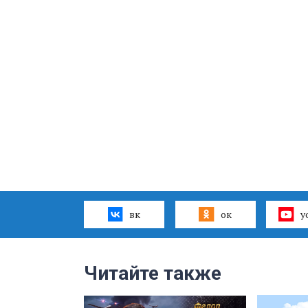
вк
ок
y
Читайте также