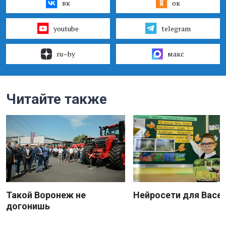
вк
ок
youtube
telegram
ru–by
макс
Читайте также
Такой Воронеж не
Нейросети для Васе
догонишь