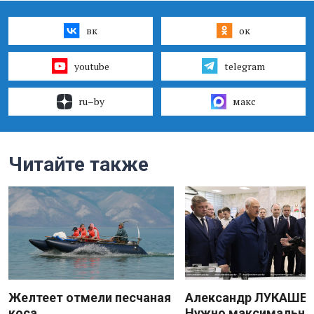
вк
ок
youtube
telegram
ru–by
макс
Читайте также
Желтеет отмели песчаная
Александр ЛУКАШЕН
коса
Нужно максимально