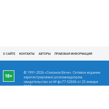
О САЙТЕ
КОНТАКТЫ
АВТОРЫ
ПРАВОВАЯ ИНФОРМАЦИЯ
© 1991-2026 «Союзное Вече». Сетевое издание
зарегистрировано роскомнадзором,
свидетельство эл № фc77-52606 от 25 января
2013 года.
Вся информация, размещенная на веб-сайте
www.souzveche.ru, охраняется в соответствии с
законодательством РФ об авторском праве и