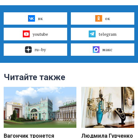
вк
ок
youtube
telegram
ru–by
макс
Читайте также
Вагончик тронется
Людмила Гурченко