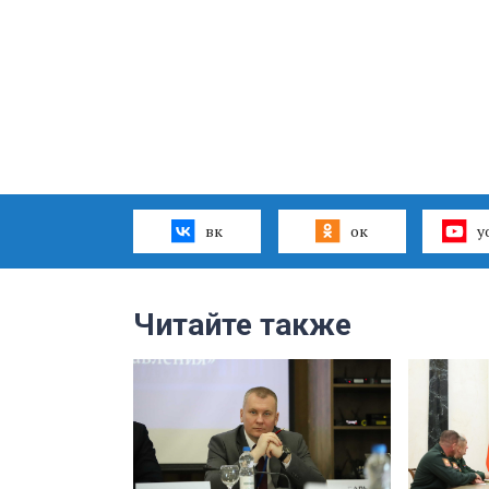
вк
ок
y
Читайте также