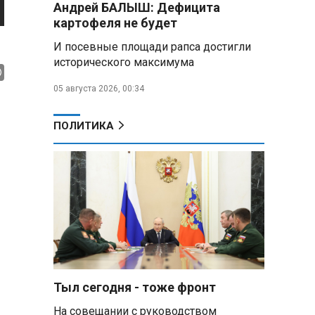
Андрей БАЛЫШ: Дефицита
Алесандр Лукашенко назвал
картофеля не будет
работу сельской торговли
«неудовлетворительной» и
И посевные площади рапса достигли
возмутился «просрочкой и
исторического максимума
тухлятиной»
05 августа 2026, 00:34
Владимир Путин обсудил с
Совбезом дополнительные
меры по защите инфраструктуры
ПОЛИТИКА
от терактов
Минобороны РФ: «Искандер»
уничтожил эшелон с техникой
ВСУ в Днепропетровской
области
Главы правительств ЕАЭС
подписали три соглашения по
e‑торговле, биржевому рынку и
ученым званиям
Тыл сегодня - тоже фронт
На совещании с руководством