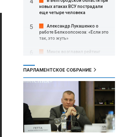
В Белгородской области при
новых атаках ВСУ пострадали
еще четыре человека
Александр Лукашенко о
работе Белкоопсоюза: «Если это
так, это жуть»
Минск возглавил рейтинг
самых популярных зарубежных
городов у российских туристов
ПАРЛАМЕНТСКОЕ СОБРАНИЕ
Минобороны РФ: при
освобождении Анискино ВСУ
понесли большие потери, часть
военных сдалась в плен
Александр Лукашенко:
Россияне «услышали батьку» и
скупают пустующие дома в
белорусских деревнях