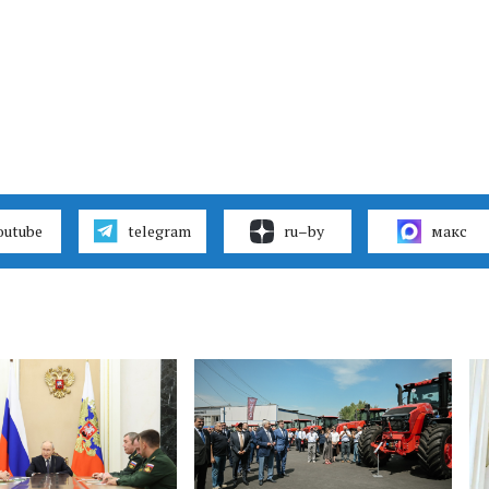
outube
telegram
ru–by
макс