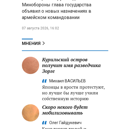
Александр Лукашенко:
Минобороны глава государства
Хотите «собирать сливки» в
объявил о новых назначениях в
городах — отвечайте и за
армейском командовании
отдалённые деревни
07 августа 2026, 16:02
Минобороны РФ: установлен
контроль над Анискино в
Харьковской области
МНЕНИЯ
ФСБ и МВД накрыли сеть
Курильский остров
криптообменников в «Москва-
получит имя разведчика
Сити», через которую
Зорге
украинские call-центры
выводили похищенные деньги
Михаил ВАСИЛЬЕВ
Японцы в ярости протестуют,
но лучше бы лучше учили
собственную историю
Скоро некого будет
мобилизовывать
Олег Гайдукевич
Киев теряет людей и