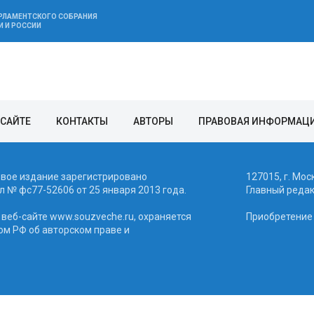
АРЛАМЕНТСКОГО СОБРАНИЯ
И И РОССИИ
 САЙТЕ
КОНТАКТЫ
АВТОРЫ
ПРАВОВАЯ ИНФОРМАЦ
евое издание зарегистрировано
127015, г. Мос
 № фc77-52606 от 25 января 2013 года.
Главный реда
веб-сайте www.souzveche.ru, охраняется
Приобретение а
ом РФ об авторском праве и