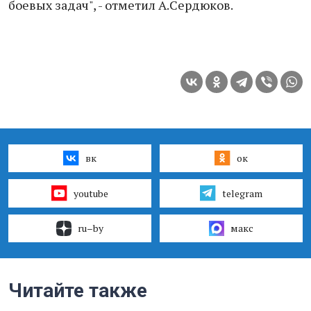
боевых задач", - отметил А.Сердюков.
вк
ок
youtube
telegram
ru–by
макс
Читайте также