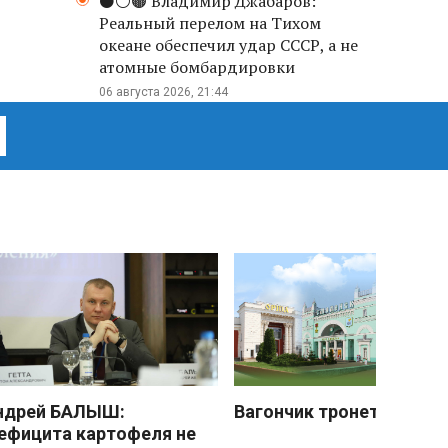
⚫️⚪️🟤 Владимир Джабаров:
Реальный перелом на Тихом
океане обеспечил удар СССР, а не
атомные бомбардировки
06 августа 2026, 21:44
ндрей БАЛЫШ:
Вагончик тронется
ефицита картофеля не