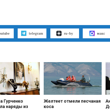
outube
telegram
ru–by
макс
 Гурченко
Желтеет отмели песчаная
А
ла наряды из
коса
Д