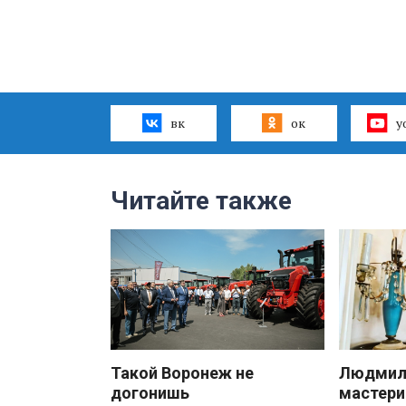
вк
ок
y
Читайте также
Такой Воронеж не
Людмила
догонишь
мастери